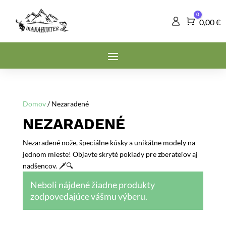
0
Košík
0,00
€
Domov
/ Nezaradené
NEZARADENÉ
Nezaradené nože, špeciálne kúsky a unikátne modely na
jednom mieste! Objavte skryté poklady pre zberateľov aj
nadšencov. 🗡️🔍
Neboli nájdené žiadne produkty
zodpovedajúce vášmu výberu.