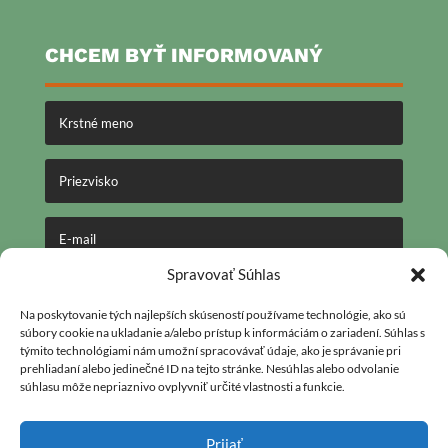
CHCEM BYŤ INFORMOVANÝ
Spravovať Súhlas
ODOSLAŤ
Na poskytovanie tých najlepších skúseností používame technológie, ako sú
súbory cookie na ukladanie a/alebo prístup k informáciám o zariadení. Súhlas s
týmito technológiami nám umožní spracovávať údaje, ako je správanie pri
prehliadaní alebo jedinečné ID na tejto stránke. Nesúhlas alebo odvolanie
🕒
Otváracie hodiny:
súhlasu môže nepriaznivo ovplyvniť určité vlastnosti a funkcie.
Pondelok – Piatok:
09:00 – 17:00
Prijať