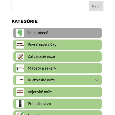
KATEGÓRIE
Nezaradené
Pevné nože-dýky
Zatváracie nože
Mačety a sekery
Kuchynské nože
Vojenské nože
Príslušenstvo