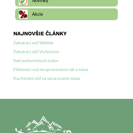
Novinky
Akcie
NAJNOVŠIE ČLÁNKY
Zatvárací nož Walther
Zatvárací nôž Victorinox
Svet poľovníckych nožov
Filetovací nož na spracovanie rýb a mäsa
Kuchynský nôž na spracovanie mäsa