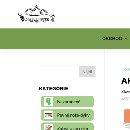
OBCHOD
Dom
A
KATEGÓRIE
Zľav
Zobr
Nezaradené
Pevné nože-dýky
Zatváracie nože