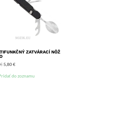
TIFUNKČNÝ ZATVÁRACÍ NÔŽ
O
Pôvodná
Aktuálna
€
5,80
€
cena
cena
Pridať do zoznamu
bola:
je:
9,90 €.
5,80 €.