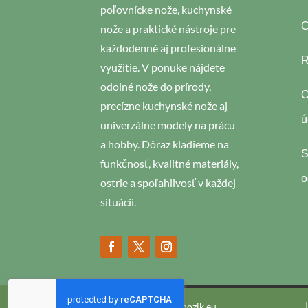
poľovnícke nože, kuchynské
C
nože a praktické nástroje pre
každodenné aj profesionálne
R
využitie. V ponuke nájdete
odolné nože do prírody,
O
precízne kuchynské nože aj
ú
univerzálne modely na prácu
a hobby. Dôraz kladieme na
S
funkčnosť, kvalitné materiály,
o
ostrie a spoľahlivosť v každej
situácii.
Poľovnícke potreby nozik.eu