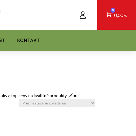
0
Košík
0,00
€
ST
KONTAKT
ky a top ceny na kvalitné produkty. 🗡️🔥