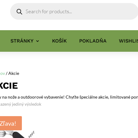
Products
search
STRÁNKY
KOŠÍK
POKLADŇA
WISHLI
ov
/ Akcie
KCIE
y na nože a outdoorové vybavenie! Chyťte špeciálne akcie, limitované ponu
azený jediný výsledok
Zľava!