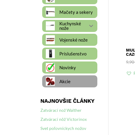
Mačety a sekery
Kuchynské
nože
Vojenské nože
MUL
Príslušenstvo
CAZ
9,90
Novinky
Akcie
NAJNOVŠIE ČLÁNKY
Zatvárací nož Walther
Zatvárací nôž Victorinox
Svet poľovníckych nožov