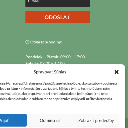
ODOSLAŤ
🕒
Otváracie hodiny:
Pondelok – Piatok:
09:00 – 17:00
Sobota:
09:00 – 17:00
Nedeľa: Zatvorené
Spravovať Súhlas
nie tých najlepších skúseností používame technológie, ako sú súbory cookie na
alebo prístup k informáciám o zariadení. Súhlas s týmito technológiami nám
vávať údaje, ako je správanie pri prehliadaní alebo jedinečné ID na tejto
hlas alebo odvolanie súhlasu môže nepriaznivo ovplyvniť určité vlastnosti a
0
Prijať
Odmietnuť
Zobraziť predvoľby