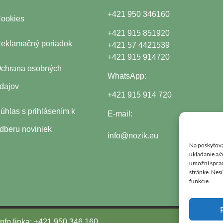
+421 950 346160
ookies
+421 915 851920
eklamačný poriadok
+421 57 4421539
+421 915 914720
chrana osobných
WhatsApp:
dajov
+421 915 914 720
úhlas s
prihlásením k
E-mail:
dberu noviniek
info@nozik.eu
Na poskytova
ukladanie a/
umožní spraco
stránke. Nesú
funkcie.
Info linka: +421 950 346 160