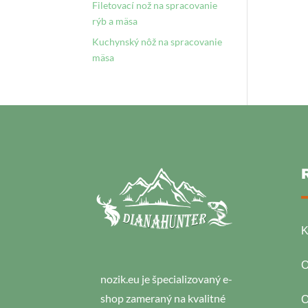
Filetovací nož na spracovanie
rýb a mäsa
Kuchynský nôž na spracovanie
mäsa
K
O
nozik.eu je špecializovaný e-
shop zameraný na kvalitné
O