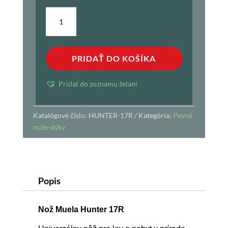
množstvo
Nož
Muela
Hunter
PRIDAŤ DO KOŠÍKA
17R
Pridať do zoznamu želaní
Katalógové číslo:
HUNTER-17R
Kategória:
Pevné
nože-dýky
Popis
Nož Muela Hunter 17R