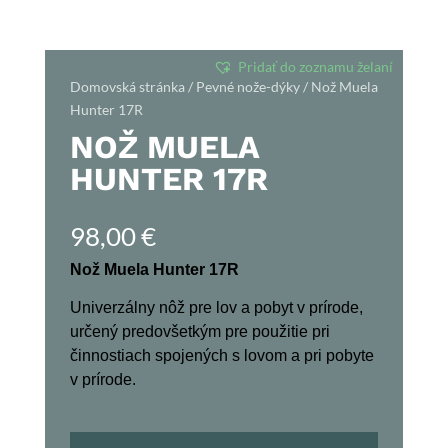
Pridať do zoznamu želaní
Domovská stránka
/
Pevné nože-dýky
/ Nož Muela
Hunter 17R
NOŽ MUELA
HUNTER 17R
98,00
€
Nož Muela Hunter 17R
Univerzálny nôž pre lov a pobyt v prírode,
určený predovšetkým pre použitie pri
činnostiach spojených s lovom a pri pobyte
v prírode.