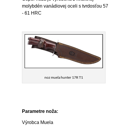
molybdén vanádiovej oceli s tvrdosťou 57
- 61 HRC
noz muela hunter 17R T1
Parametre noža:
Výrobca Muela