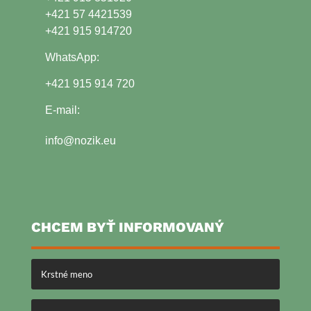
+421 57 4421539
+421 915 914720
WhatsApp:
+421 915 914 720
E-mail:
info@nozik.eu
CHCEM BYŤ INFORMOVANÝ