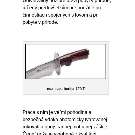
Univerzálny nôž pre lov a pobyt v prírode,
určený predovšetkým pre použitie pri
činnostiach spojených s lovom a pri
pobyte v prírode.
noz muela hunter 17R T
Práca s ním je veľmi pohodlná a
bezpečná vďaka anatomicky tvarovanej
rukoväti a obojstrannej mohutnej záštite.
Čepeľ noža je vyrobená z kvalitnej