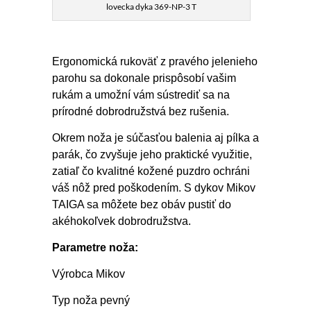
lovecka dyka 369-NP-3 T
Ergonomická rukoväť z pravého jelenieho
parohu sa dokonale prispôsobí vašim
rukám a umožní vám sústrediť sa na
prírodné dobrodružstvá bez rušenia.
Okrem noža je súčasťou balenia aj pílka a
parák, čo zvyšuje jeho praktické využitie,
zatiaľ čo kvalitné kožené puzdro ochráni
váš nôž pred poškodením. S dykov Mikov
TAIGA sa môžete bez obáv pustiť do
akéhokoľvek dobrodružstva.
Parametre noža:
Výrobca Mikov
Typ noža pevný