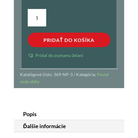
množstvo
Dýka
Mikov
TAIGA
PRIDAŤ DO KOŠÍKA
Pridať do zoznamu želaní
Katalógové číslo:
369-NP-3
Kategória:
Pevné
nože-dýky
Popis
Ďalšie informácie