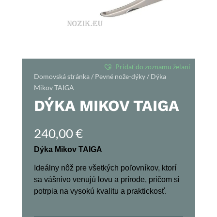
Pridať do zoznamu želaní
Domovská stránka
/
Pevné nože-dýky
/ Dýka
Mikov TAIGA
DÝKA MIKOV TAIGA
240,00
€
Dýka Mikov TAIGA
Ideálny nôž pre všetkých poľovníkov, ktorí
sa vášnivo venujú lovu a prírode, pričom si
potrpia na vysokú kvalitu a praktickosť.