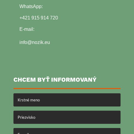
WhatsApp:
+421 915 914 720
E-mail:
info@nozik.eu
CHCEM BYŤ INFORMOVANÝ